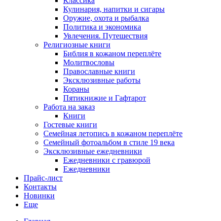
Классика
Кулинария, напитки и сигары
Оружие, охота и рыбалка
Политика и экономика
Увлечения. Путешествия
Религиозные книги
Библия в кожаном переплёте
Молитвословы
Православные книги
Эксклюзивные работы
Кораны
Пятикнижие и Гафтарот
Работа на заказ
Книги
Гостевые книги
Семейная летопись в кожаном переплёте
Семейный фотоальбом в стиле 19 века
Эксклюзивные ежедневники
Ежедневники с гравюрой
Ежедневники
Прайс-лист
Контакты
Новинки
Еще