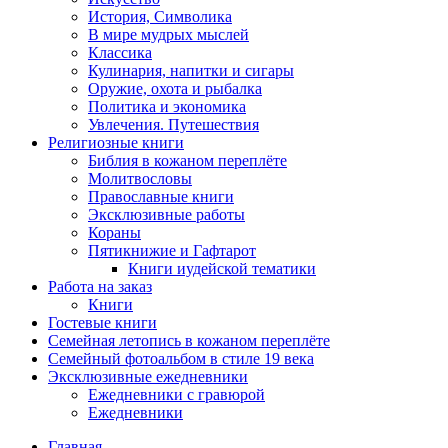
История, Символика
В мире мудрых мыслей
Классика
Кулинария, напитки и сигары
Оружие, охота и рыбалка
Политика и экономика
Увлечения. Путешествия
Религиозные книги
Библия в кожаном переплёте
Молитвословы
Православные книги
Эксклюзивные работы
Кораны
Пятикнижие и Гафтарот
Книги иудейской тематики
Работа на заказ
Книги
Гостевые книги
Семейная летопись в кожаном переплёте
Семейный фотоальбом в стиле 19 века
Эксклюзивные ежедневники
Ежедневники с гравюрой
Ежедневники
Главная