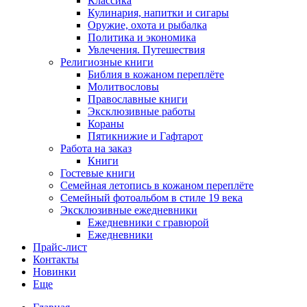
Классика
Кулинария, напитки и сигары
Оружие, охота и рыбалка
Политика и экономика
Увлечения. Путешествия
Религиозные книги
Библия в кожаном переплёте
Молитвословы
Православные книги
Эксклюзивные работы
Кораны
Пятикнижие и Гафтарот
Работа на заказ
Книги
Гостевые книги
Семейная летопись в кожаном переплёте
Семейный фотоальбом в стиле 19 века
Эксклюзивные ежедневники
Ежедневники с гравюрой
Ежедневники
Прайс-лист
Контакты
Новинки
Еще