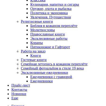
Классика
Кулинария, напитки и сигары
Оружие, охота и рыбалка
Политика и экономика
Увлечения. Путешествия
Религиозные книги
Библия в кожаном переплёте
Молитвословы
Православные книги
Эксклюзивные работы
Кораны
Пятикнижие и Гафтарот
Работа на заказ
Книги
Гостевые книги
Семейная летопись в кожаном переплёте
Семейный фотоальбом в стиле 19 века
Эксклюзивные ежедневники
Ежедневники с гравюрой
Ежедневники
Прайс-лист
Контакты
Новинки
Еще