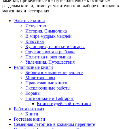
заметки, приведенные в «Путеводителях» к основным
разделам книги, помогут читателю при выборе напитков в
магазинах и ресторанах.
Элитные книги
Искусство
История, Символика
В мире мудрых мыслей
Классика
Кулинария, напитки и сигары
Оружие, охота и рыбалка
Политика и экономика
Увлечения. Путешествия
Религиозные книги
Библия в кожаном переплёте
Молитвословы
Православные книги
Эксклюзивные работы
Кораны
Пятикнижие и Гафтарот
Книги иудейской тематики
Работа на заказ
Книги
Гостевые книги
Семейная летопись в кожаном переплёте